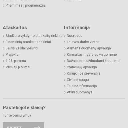
Priėmimas į progimnaziją
Ataskaitos
Informacija
Biudžeto vykdymo ataskaitų rinkiniai
Nuorodos
Finansinių ataskaitų rinkiniai
Laisvos darbo vietos
Lėšos veiklai viešinti
Asmens duomenų apsauga
Projektai
Konsultavimasis su visuomene
1,2% parama
Dažniausiai užduodami klausimai
Viešieji pirkimai
Pranešėjų apsauga
Korupcijos prevencija
Civilinė sauga
Teisinė informacija
Atviri duomenys
Pastebėjote klaidų?
Turite pasiūlymų?
RAŠYKITE