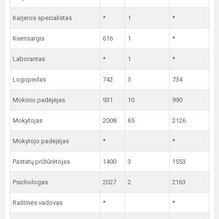
Karjeros specialistas
*
1
*
Kiemsargis
616
1
*
Laborantas
*
1
*
Logopedas
742
3
734
Mokinio padėjėjas
931
10
990
Mokytojas
2008
65
2126
Mokytojo padėjėjas
*
*
Pastatų prižiūrėtojas
1400
3
1553
Psichologas
2027
2
2163
Raštinės vadovas
*
*