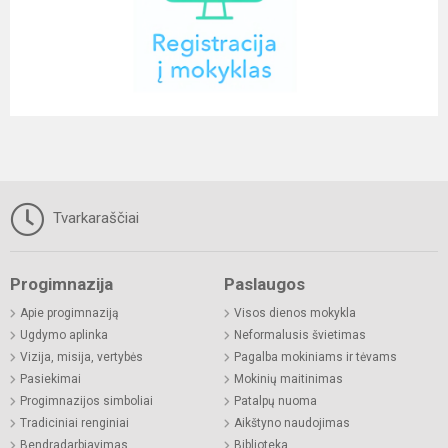
Tvarkaraščiai
Progimnazija
Paslaugos
Apie progimnaziją
Visos dienos mokykla
Ugdymo aplinka
Neformalusis švietimas
Vizija, misija, vertybės
Pagalba mokiniams ir tėvams
Pasiekimai
Mokinių maitinimas
Progimnazijos simboliai
Patalpų nuoma
Tradiciniai renginiai
Aikštyno naudojimas
Bendradarbiavimas
Biblioteka