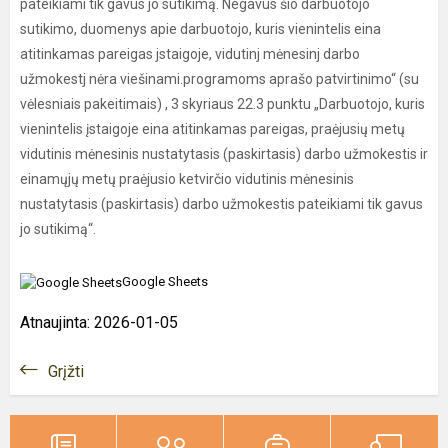
pateikiami tik gavus jo sutikimą. Negavus šio darbuotojo
sutikimo, duomenys apie darbuotojo, kuris vienintelis eina
atitinkamas pareigas jstaigoje, vidutinj mėnesinj darbo
užmokestj nėra viešinami.programoms aprašo patvirtinimo“ (su
vėlesniais pakeitimais) , 3 skyriaus 22.3 punktu „Darbuotojo, kuris
vienintelis įstaigoje eina atitinkamas pareigas, praėjusių metų
vidutinis mėnesinis nustatytasis (paskirtasis) darbo užmokestis ir
einamųjų metų praėjusio ketvirčio vidutinis mėnesinis
nustatytasis (paskirtasis) darbo užmokestis pateikiami tik gavus
jo sutikimą“.
Google Sheets
Atnaujinta: 2026-01-05
Grįžti