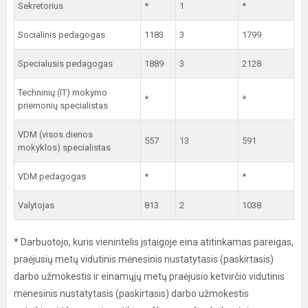
Sekretorius
*
1
*
Socialinis pedagogas
1183
3
1799
Specialusis pedagogas
1889
3
2128
Techninių (IT) mokymo
*
*
priemonių specialistas
VDM (visos dienos
557
13
591
mokyklos) specialistas
VDM pedagogas
*
*
Valytojas
813
2
1038
* Darbuotojo, kuris vienintelis jstaigoje eina atitinkamas pareigas,
praėjusių metų vidutinis mėnesinis nustatytasis (paskirtasis)
darbo užmokestis ir einamųjų metų praėjusio ketvirčio vidutinis
mėnesinis nustatytasis (paskirtasis) darbo užmokestis