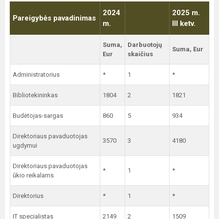
2024
2025 m.
Pareigybės pavadinimas
m.
III ketv.
Suma,
Darbuotojų
Suma, Eur
Eur
skaičius
Administratorius
*
1
*
Bibliotekininkas
1804
2
1821
Budėtojas-sargas
860
5
934
Direktoriaus pavaduotojas
3570
3
4180
ugdymui
Direktoriaus pavaduotojas
*
1
*
ūkio reikalams
Direktorius
*
1
*
IT specialistas
2149
2
1509