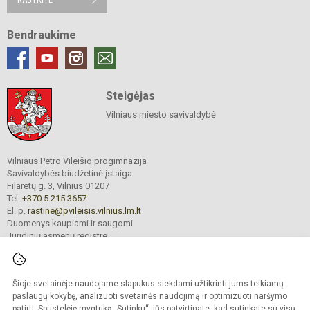
Bendraukime
Steigėjas
Vilniaus miesto savivaldybė
Vilniaus Petro Vileišio progimnazija
Savivaldybės biudžetinė įstaiga
Filaretų g. 3, Vilnius 01207
Tel.
+370 5 215 3657
El. p.
rastine@pvileisis.vilnius.lm.lt
Duomenys kaupiami ir saugomi
Juridinių asmenų registre
Įmonės kodas 195008119
Šioje svetainėje naudojame slapukus siekdami užtikrinti jums teikiamų
paslaugų kokybę, analizuoti svetainės naudojimą ir optimizuoti naršymo
© 2026. Vilniaus Petro Vileišio progimnazija. Visos teisės saugomos.
Kopijuoti turinį be raštiško įstaigos administracijos sutikimo griežtai draudžiama.
patirtį. Spustelėję mygtuką „Sutinku“, jūs patvirtinate, kad sutinkate su visų