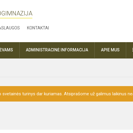
ROGIMNAZIJA
ASLAUGOS
KONTAKTAI
TĖVAMS
ADMINISTRACINĖ INFORMACIJA
APIE MUS
o svetainės turinys dar kuriamas. Atsiprašome už galimus laikinus nea