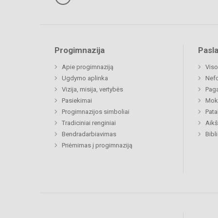
Progimnazija
Pasl
Apie progimnaziją
Viso
Ugdymo aplinka
Nefo
Vizija, misija, vertybės
Paga
Pasiekimai
Moki
Progimnazijos simboliai
Pat
Tradiciniai renginiai
Aikš
Bendradarbiavimas
Bibl
Priėmimas į progimnaziją