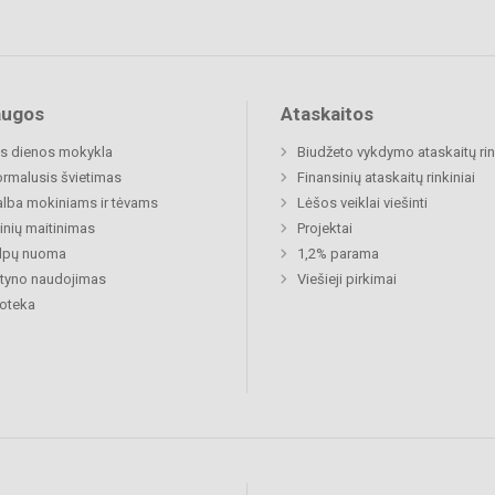
augos
Ataskaitos
s dienos mokykla
Biudžeto vykdymo ataskaitų rin
rmalusis švietimas
Finansinių ataskaitų rinkiniai
lba mokiniams ir tėvams
Lėšos veiklai viešinti
nių maitinimas
Projektai
alpų nuoma
1,2% parama
tyno naudojimas
Viešieji pirkimai
ioteka