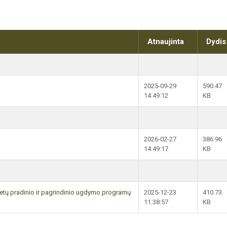
Atnaujinta
Dydis
2025-09-29
590.47
14:49:12
KB
2026-02-27
386.96
14:49:17
KB
tų pradinio ir pagrindinio ugdymo programų
2025-12-23
410.73
11:38:57
KB