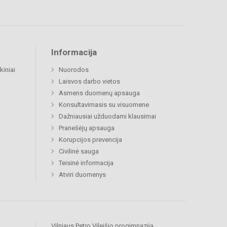
Informacija
kiniai
Nuorodos
Laisvos darbo vietos
Asmens duomenų apsauga
Konsultavimasis su visuomene
Dažniausiai užduodami klausimai
Pranešėjų apsauga
Korupcijos prevencija
Civilinė sauga
Teisinė informacija
Atviri duomenys
Vilniaus Petro Vileišio progimnazija