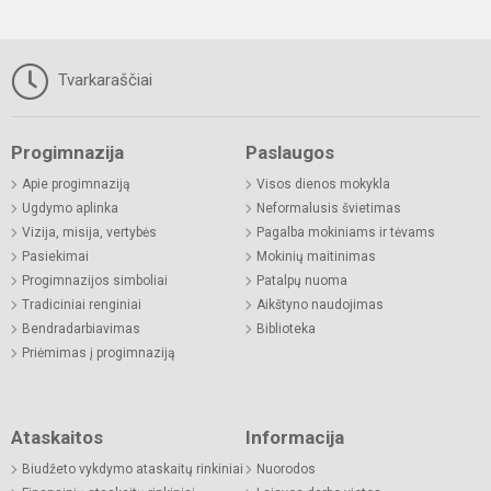
Tvarkaraščiai
Progimnazija
Paslaugos
Apie progimnaziją
Visos dienos mokykla
Ugdymo aplinka
Neformalusis švietimas
Vizija, misija, vertybės
Pagalba mokiniams ir tėvams
Pasiekimai
Mokinių maitinimas
Progimnazijos simboliai
Patalpų nuoma
Tradiciniai renginiai
Aikštyno naudojimas
Bendradarbiavimas
Biblioteka
Priėmimas į progimnaziją
Ataskaitos
Informacija
Biudžeto vykdymo ataskaitų rinkiniai
Nuorodos