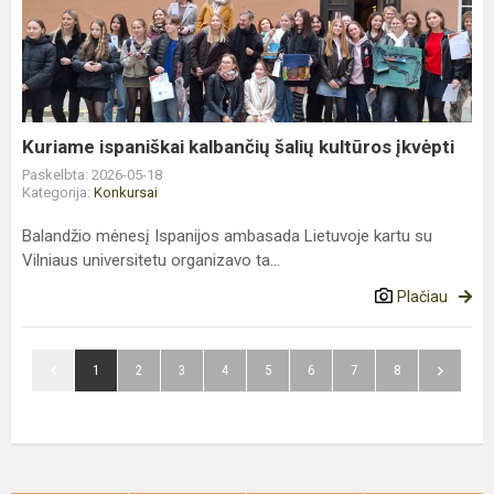
kalbančių
šalių
kultūros
įkvėpti
Kuriame ispaniškai kalbančių šalių kultūros įkvėpti
Paskelbta: 2026-05-18
Kategorija:
Konkursai
Balandžio mėnesį Ispanijos ambasada Lietuvoje kartu su
Vilniaus universitetu organizavo ta...
Plačiau
1
2
3
4
5
6
7
8