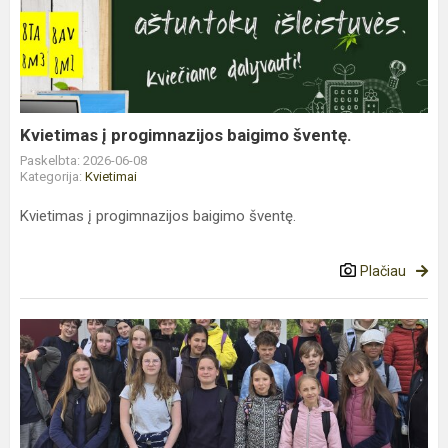
progimnazijos
baigimo
šventę.
Kvietimas į progimnazijos baigimo šventę.
Paskelbta: 2026-06-08
Kategorija:
Kvietimai
Kvietimas į progimnazijos baigimo šventę.
Plačiau
Penktokų
išvyka
į
Muitinės
muziejų