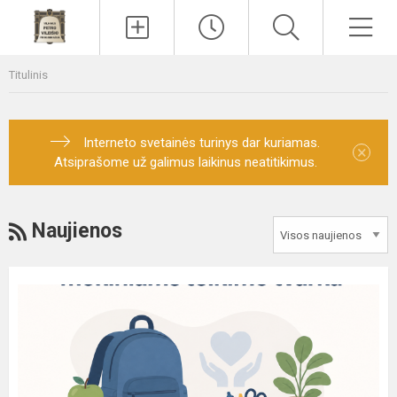
Paieška
Men
Titulinis
Interneto svetainės turinys dar kuriamas.
×
Atsiprašome už galimus laikinus neatitikimus.
RSS
Naujienos
Socialinės
paramos
mokiniams
teikimo
tvarka