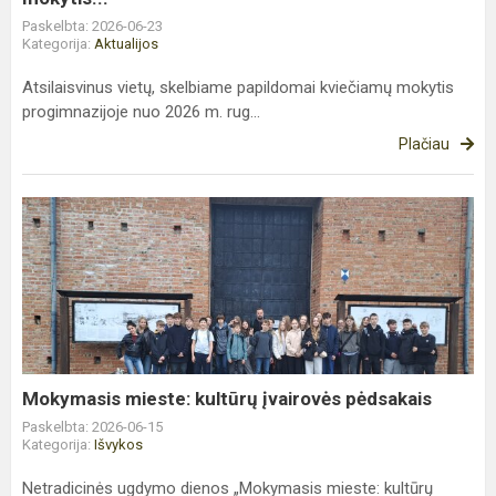
Paskelbta: 2026-06-23
Kategorija:
Aktualijos
Atsilaisvinus vietų, skelbiame papildomai kviečiamų mokytis
progimnazijoje nuo 2026 m. rug...
Plačiau
Mokymasis
mieste:
kultūrų
įvairovės
pėdsakais
Mokymasis mieste: kultūrų įvairovės pėdsakais
Paskelbta: 2026-06-15
Kategorija:
Išvykos
Netradicinės ugdymo dienos „Mokymasis mieste: kultūrų