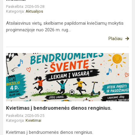
Paskelbta: 2026-05-28
Kategorija:
Aktualijos
Atsilaisvinus vietų, skelbiame papildomai kviečiamų mokytis
progimnazijoje nuo 2026 m. rug...
Plačiau
Kvietimas
į
bendruomenės
dienos
renginius.
Kvietimas į bendruomenės dienos renginius.
Paskelbta: 2026-05-25
Kategorija:
Kvietimai
Kvietimas į bendruomenės dienos renginius.