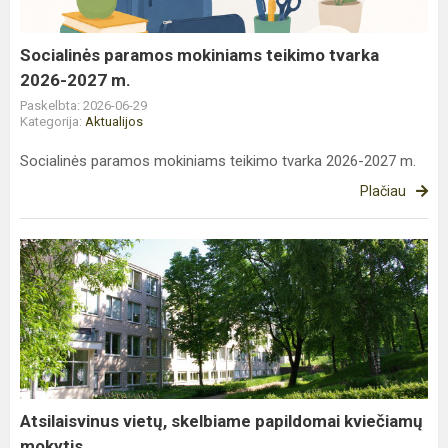
2026-
2027
m.
Socialinės paramos mokiniams teikimo tvarka
2026-2027 m.
Paskelbta: 2026-06-29
Kategorija:
Aktualijos
Socialinės paramos mokiniams teikimo tvarka 2026-2027 m.
Plačiau
Atsilaisvinus
vietų,
skelbiame
papildomai
kviečiamų
mokytis...
Atsilaisvinus vietų, skelbiame papildomai kviečiamų
mokytis...