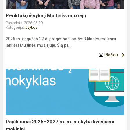
Penktokų išvyka į Muitinės muziejų
Paskelbta: 2026-05-29
Kategorija:
Išvykos
2026 m. gegužės 27 d. progimnazijos 5m3 klasės mokiniai
lankėsi Muitinės muziejuje. Šią pa...
Plačiau
Papildomai
2026–
2027
m.
m.
mokytis
kviečiami
mokiniai
Papildomai 2026–2027 m. m. mokytis kviečiami
mokiniai