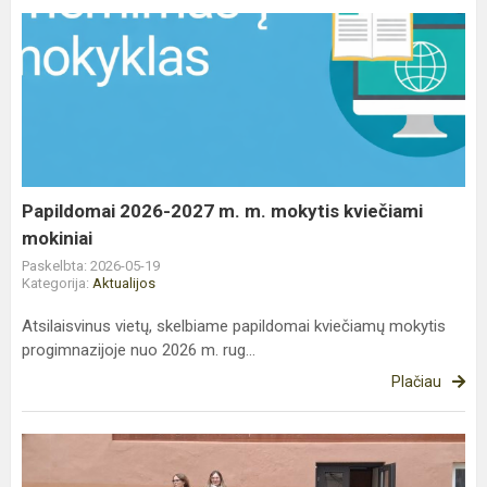
Papildomai
2026-
2027
m.
m.
mokytis
kviečiami
mokiniai
Papildomai 2026-2027 m. m. mokytis kviečiami
mokiniai
Paskelbta: 2026-05-19
Kategorija:
Aktualijos
Atsilaisvinus vietų, skelbiame papildomai kviečiamų mokytis
progimnazijoje nuo 2026 m. rug...
Plačiau
Kuriame
ispaniškai