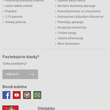
Finansinių ataskaitų rinkiniai
Laisvos darbo vietos
Lėšos veiklai viešinti
Asmens duomenų apsauga
Projektai
Konsultavimasis su visuomene
1,2% parama
Dažniausiai užduodami klausimai
Viešieji pirkimai
Pranešėjų apsauga
Korupcijos prevencija
Civilinė sauga
Teisinė informacija
Atviri duomenys
Pastebėjote klaidų?
Turite pasiūlymų?
RAŠYKITE
Bendraukime
Steigėjas