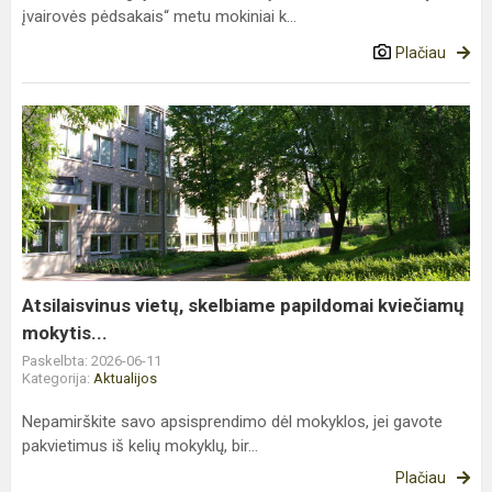
įvairovės pėdsakais“ metu mokiniai k...
Plačiau
Atsilaisvinus
vietų,
skelbiame
papildomai
kviečiamų
mokytis...
Atsilaisvinus vietų, skelbiame papildomai kviečiamų
mokytis...
Paskelbta: 2026-06-11
Kategorija:
Aktualijos
Nepamirškite savo apsisprendimo dėl mokyklos, jei gavote
pakvietimus iš kelių mokyklų, bir...
Plačiau