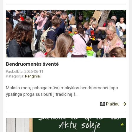
Bendruomenės
šventė
Bendruomenės šventė
Paskelbta: 2026-06-11
Kategorija:
Renginiai
Mokslo metų pabaiga mūsų mokyklos bendruomenei tapo
ypatinga proga susiburti į tradicinę š...
Plačiau
Kvietimas
į