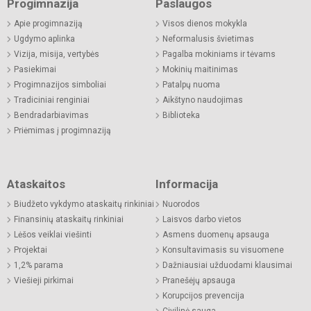
Progimnazija
Paslaugos
Apie progimnaziją
Visos dienos mokykla
Ugdymo aplinka
Neformalusis švietimas
Vizija, misija, vertybės
Pagalba mokiniams ir tėvams
Pasiekimai
Mokinių maitinimas
Progimnazijos simboliai
Patalpų nuoma
Tradiciniai renginiai
Aikštyno naudojimas
Bendradarbiavimas
Biblioteka
Priėmimas į progimnaziją
Ataskaitos
Informacija
Biudžeto vykdymo ataskaitų rinkiniai
Nuorodos
Finansinių ataskaitų rinkiniai
Laisvos darbo vietos
Lėšos veiklai viešinti
Asmens duomenų apsauga
Projektai
Konsultavimasis su visuomene
1,2% parama
Dažniausiai užduodami klausimai
Viešieji pirkimai
Pranešėjų apsauga
Korupcijos prevencija
Civilinė sauga