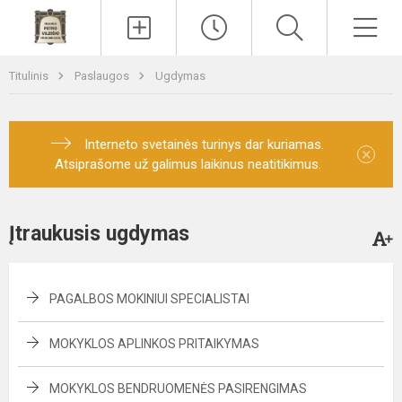
Paieška
Men
Titulinis
Paslaugos
Ugdymas
Interneto svetainės turinys dar kuriamas.
×
Atsiprašome už galimus laikinus neatitikimus.
Įtraukusis ugdymas
PAGALBOS MOKINIUI SPECIALISTAI
MOKYKLOS APLINKOS PRITAIKYMAS
MOKYKLOS BENDRUOMENĖS PASIRENGIMAS