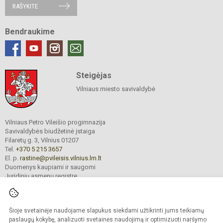
RAŠYKITE
Bendraukime
Steigėjas
Vilniaus miesto savivaldybė
Vilniaus Petro Vileišio progimnazija
Savivaldybės biudžetinė įstaiga
Filaretų g. 3, Vilnius 01207
Tel.
+370 5 215 3657
El. p.
rastine@pvileisis.vilnius.lm.lt
Duomenys kaupiami ir saugomi
Juridinių asmenų registre
Įmonės kodas 195008119
Šioje svetainėje naudojame slapukus siekdami užtikrinti jums teikiamų
paslaugų kokybę, analizuoti svetainės naudojimą ir optimizuoti naršymo
© 2026. Vilniaus Petro Vileišio progimnazija. Visos teisės saugomos.