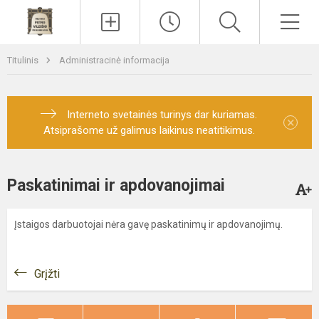
Paieška
Men
Titulinis
Administracinė informacija
Interneto svetainės turinys dar kuriamas.
×
Atsiprašome už galimus laikinus neatitikimus.
Paskatinimai ir apdovanojimai
Įstaigos darbuotojai nėra gavę paskatinimų ir apdovanojimų.
Grįžti