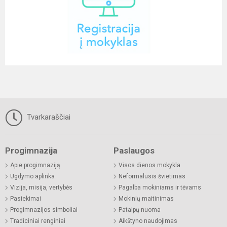
Tvarkaraščiai
Progimnazija
Paslaugos
Apie progimnaziją
Visos dienos mokykla
Ugdymo aplinka
Neformalusis švietimas
Vizija, misija, vertybės
Pagalba mokiniams ir tėvams
Pasiekimai
Mokinių maitinimas
Progimnazijos simboliai
Patalpų nuoma
Tradiciniai renginiai
Aikštyno naudojimas