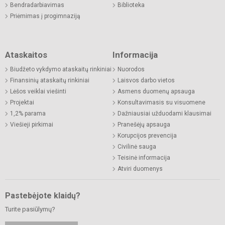
Bendradarbiavimas
Biblioteka
Priėmimas į progimnaziją
Ataskaitos
Informacija
Biudžeto vykdymo ataskaitų rinkiniai
Nuorodos
Finansinių ataskaitų rinkiniai
Laisvos darbo vietos
Lėšos veiklai viešinti
Asmens duomenų apsauga
Projektai
Konsultavimasis su visuomene
1,2% parama
Dažniausiai užduodami klausimai
Viešieji pirkimai
Pranešėjų apsauga
Korupcijos prevencija
Civilinė sauga
Teisinė informacija
Atviri duomenys
Pastebėjote klaidų?
Turite pasiūlymų?